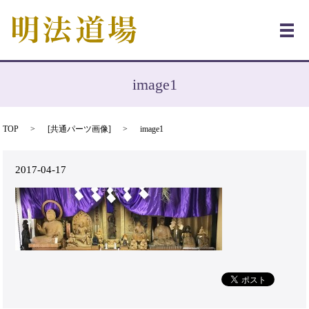
メ
image1
TOP
[
共通パーツ画像
]
image1
2017-04-17