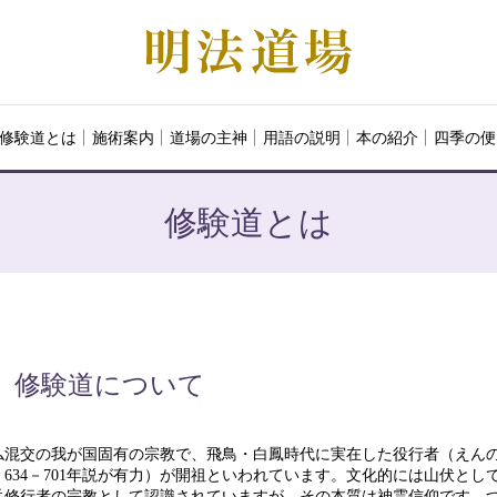
修験道とは
施術案内
道場の主神
用語の説明
本の紹介
四季の便
修験道とは
修験道について
仏混交の我が国固有の宗教で、飛鳥・白鳳時代に実在した役行者（えん
634－701年説が有力）が開祖といわれています。文化的には山伏とし
岳修行者の宗教として認識されていますが、その本質は神霊信仰です。