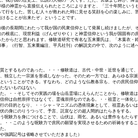
ん。我が国の歴史上、伝説の人物の一人です。ただ、宮坂よしみが、降
尊様の神霊から直接伝えられたところによりますと、「三十年間という
って行をした。苦しむ人々が救われた時に見せる笑顔を心の楽しみに、
続けることが出来たぞ」ということです。
の後の長期間にわたって我が国の民衆信仰として発展し続けましたが、
教の根底に、現世利益（げんぜりやく）と神霊信仰という我が国固有の
ったからだと思われます。修験道研究で有名な五来重氏は、「木葉衣・
録事」（行智、五来重編注、平凡社刊）の解説文の中で、次のように述
質とするものであった。・・・修験道は、古代・中世・近世を通じて、
、独立した一宗派を形成しなかった。そのため一方では、あらゆる宗派
ということができる。すなわち、どのような仏教各宗も、その庶民信仰
たないものはない。
た。・・そしてその実践の場を山岳霊場にえらんだことから、修験道は
信仰は自然崇拝ではなくて、霊魂崇拝なのである。・・祖霊と一体化し
行の目的となり、・・シャ－マニズムの憑依現象として、祖霊あるいは
伏の身にのりうつって、予言、託宣などの超人間的はたらきをする。
う呪験力を身につけることで、山伏は、雨乞、あるいは豊作をもたらす
。・・このような呪験力で庶民の願望を実現させるための祈祷をするこ
た。
や強調記号は省略させていただきました）