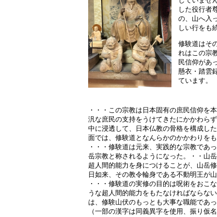
していませ
した役行者
の、山へ入
しい行をも
修験道はそ
れはこの宗
民信仰があ
懸衣・踏雲
ています。
・・・この宗教は日本固有の庶民信仰を本
汎な庶民の支持をうけてきたにかかわらず
中に浸透して、日本仏教の骨格を構成した
面では、修験道となんらかのかかわりをも
・・・修験道は元来、実践的な宗教であっ
岳宗教と称されるようになった。・・山岳
超人間的能力を身につけることが、山岳修
日如来、その教令輪身である不動明王が山
・・・修験道の実修の目的は呪術をおこな
うな超人間的能力をもたなければならない
は、修験山伏のもっとも大事な職能であっ
（一部の漢字は同義異字を使用、振り仮名