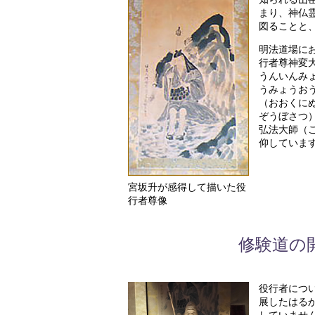
まり、神仏
図ることと
明法道場に
行者尊神変
うんいんみ
うみょうお
（おおくに
ぞうぼさつ
弘法大師（
仰していま
宮坂升が感得して描いた役
行者尊像
修験道の
役行者につ
展したはる