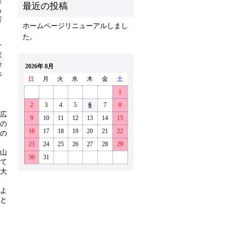
霊
も
苦
ホームページリニューアルしまし
た。
そ
庶
鈴
2026年 8月
べ
日
月
火
水
木
金
土
1
2
3
4
5
6
7
8
広
9
10
11
12
13
14
15
の
16
17
18
19
20
21
22
の
23
24
25
26
27
28
29
山
30
31
て
大
よ
と