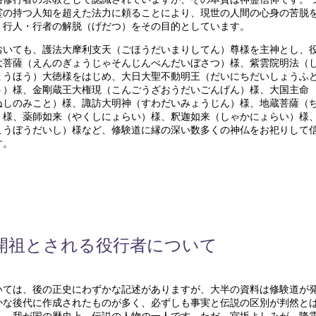
霊の持つ人知を超えた法力に頼ることにより、現世の人間の心身の苦脱
、行人・行者の解脱（げだつ）をその目的としています。
おいても、護法大摩利支天（ごほうだいまりしてん）尊様を主神とし、
大菩薩（えんのぎょうじゃそんじんべんだいぼさつ）様、紫雲院明法（
ょうほう）大徳様をはじめ、大日大聖不動明王（だいにちだいしょうふ
う）様、金剛蔵王大権現（こんごうざおうだいごんげん）様、大国主命
ぬしのみこと）様、諏訪大明神（すわだいみょうじん）様、地蔵菩薩（
）様、薬師如来（やくしにょらい）様、釈迦如来（しゃかにょらい）様
こうぼうだいし）様など、修験道に縁の深い数多くの神仏をお祀りして
す。
開祖とされる役行者について
いては、後の正史にわずかな記述がありますが、大半の資料は修験道が
かな後代に作成されたものが多く、必ずしも事実と伝説の区別が判然と