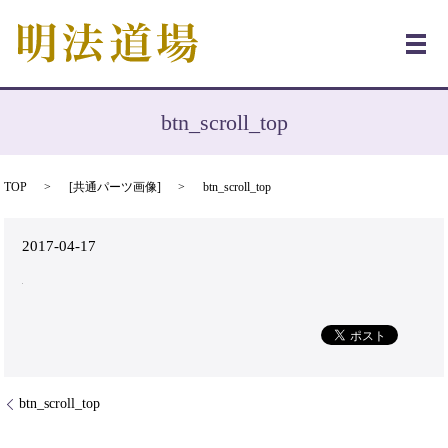
メ
btn_scroll_top
TOP
[
共通パーツ画像
]
btn_scroll_top
2017-04-17
btn_scroll_top