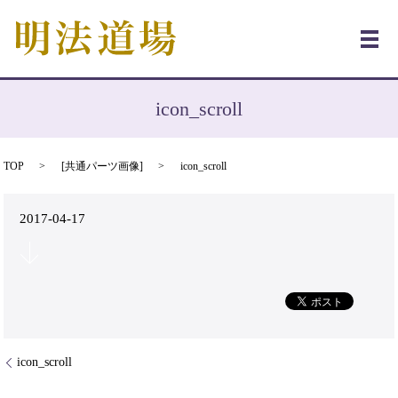
メ
icon_scroll
TOP
[
共通パーツ画像
]
icon_scroll
2017-04-17
icon_scroll